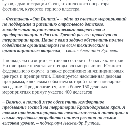
вузов, администрации Сочи, технического оператора
фестиваля, курортов горного кластера.
– Фестиваль «От Винта!» – одно из главных мероприятий
по поддержке и развитию отраслевого детского,
молодежного научно-технического творчества и
профориентации в России. Третий раз его проведут на
территории края. Наша с вами задача обеспечить полно
е
содей
ствие организаторам по всем техническим и
организационным вопросам
, – сказал Александр Руппель.
Площадь экспозиции фестиваля составит 10 тыс. кв. метров.
На площадке представят стенды восьми регионов Южного
федерального округа, а также российских инжиниринговых
центров и предприятий. Планируется насыщенная деловая
программа, ключевым событием которой станет пленарное
заседание. Предполагается, что в более 150 деловых
мероприятиях примут участие 400 делегатов.
– Важно, в полной мере обеспечить комфортное
пребывание гостей на территории Краснодарско
го края. А
также продемонстрировать технологический потенциал и
самые п
ередовые разработки нашего региона на самом
высоком уровне,
– подчеркнул Александр Руппель
.