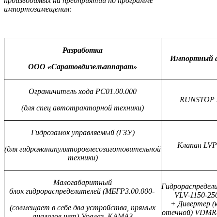
производимых на предприятии по программе
импортозамещения:
Разработка
Импортный а
ООО «Саратовдизельаппарат»
Ограничитель хода РС01.00.000
RUNSTOP 
(для спец автотракторной техники)
Гидрозамок управляемый (ГЗУ)
Клапан LV
(для гидроманипуляторовлесозаготовительной
техники)
Малогабаритный
Гидрораспредел
блок гидрораспределителей (МБГР3.00.000-
VLV-1150-25
+ Дивертер
(
(совмещает в себе два устройства, прямых
отечной) VDMR-
аналогов нет) Уралаз, КАМАЗ