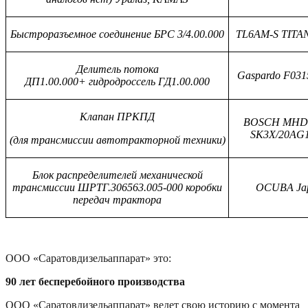
Быстроразъемное соединение БРС 3/4.00.000
TL6AM-S TITA
Делитель потока
Gaspardo F03
ДП1.00.000+ гидродроссель ГД1.00.000
Клапан ПРКПД
BOSCH MHD
SK3X/20AG
(для трансмиссии автотракторной техники)
Блок распределителей механической
трансмиссии ШРТГ.306563.005-000 коробки
OCUBA Ja
передач трактора
ООО «Саратовдизельаппарат» это:
90 лет
бесперебойного производства
ООО «Саратовдизельаппарат» ведет свою историю с момента