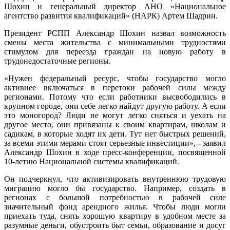
Шохин и генеральный директор АНО «Национальное
агентство развития квалификаций» (НАРК) Артем Шадрин.
Президент РСПП Александр Шохин назвал возможность
смены места жительства с минимальными трудностями
стимулом для переезда граждан на новую работу в
трудонедостаточные регионы.
«Нужен федеральный ресурс, чтобы государство могло
активнее включаться в перетоки рабочей силы между
регионами. Потому что если работники высвободились в
крупном городе, они себе легко найдут другую работу. А если
это моногород? Люди не могут легко сняться и уехать на
другое место, они привязаны к своим квартирам, школам и
садикам, в которые ходят их дети. Тут нет быстрых решений,
за всеми этими мерами стоят серьезные инвестиции», - заявил
Александр Шохин в ходе пресс-конференции, посвященной
10-летию Национальной системы квалификаций.
Он подчеркнул, что активизировать внутреннюю трудовую
миграцию могло бы государство. Например, создать в
регионах с большой потребностью в рабочей силе
значительный фонд арендного жилья. Чтобы люди могли
приехать туда, снять хорошую квартиру в удобном месте за
разумные деньги, обустроить быт семьи, образование и досуг