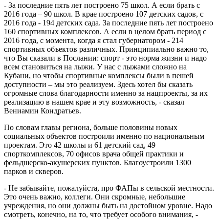
- За последние пять лет построено 75 школ. А если брать с
2016 года – 90 школ. В крае построено 107 детских садов, с
2016 года - 194 детских сада. За последние пять лет построено
160 спортивных комплексов. А если в целом брать период с
2016 года, с момента, когда я стал губернатором - 214
спортивных объектов различных. Принципиально важно то,
что Вы сказали в Послании: спорт - это норма жизни и надо
всем становиться на лыжи. У нас с лыжами сложно на
Кубани, но чтобы спортивные комплексы были в пешей
доступности – мы это реализуем. Здесь хотел бы сказать
огромные слова благодарности именно за нацпроекты, за их
реализацию в нашем крае и эту возможность, - сказал
Вениамин Кондратьев.
По словам главы региона, больше половины новых
социальных объектов построили именно по национальным
проектам. Это 42 школы и 61 детский сад, 49
спорткомплексов, 70 офисов врача общей практики и
фельдшерско-акушерских пунктов. Благоустроили 1300
парков и скверов.
- Не забывайте, пожалуйста, про ФАПы в сельской местности.
Это очень важно, коллеги. Они скромные, небольшие
учреждения, но они должны быть на достойном уровне. Надо
смотреть, конечно, на то, что требует особого внимания, -