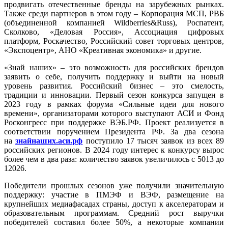
продвигать отечественные бренды на зарубежных рынках.
Также среди партнеров в этом году – Корпорация МСП, РВБ
(объединенной компанией Wildberries&Russ), Роспатент,
Сколково, «Деловая Россия», Ассоциация цифровых
платформ, Роскачество, Российский совет торговых центров,
«Экспоцентр», АНО «Креативная экономика» и другие.
«Знай наших» – это возможность для российских брендов
заявить о себе, получить поддержку и выйти на новый
уровень развития. Российский бизнес – это смелость,
традиции и инновации. Первый сезон конкурса запущен в
2023 году в рамках форума «Сильные идеи для нового
времени», организаторами которого выступают АСИ и Фонд
Росконгресс при поддержке ВЭБ.РФ. Проект реализуется в
соответствии поручением Президента РФ. За два сезона
на
знайнаших.аси.рф
поступило 17 тысяч заявок из всех 89
российских регионов. В 2024 году интерес к конкурсу вырос
более чем в два раза: количество заявок увеличилось с 5013 до
12026.
Победители прошлых сезонов уже получили значительную
поддержку: участие в ПМЭФ и ВЭФ, размещение на
крупнейших медиафасадах страны, доступ к акселераторам и
образовательным программам. Средний рост выручки
победителей составил более 50%, а некоторые компании