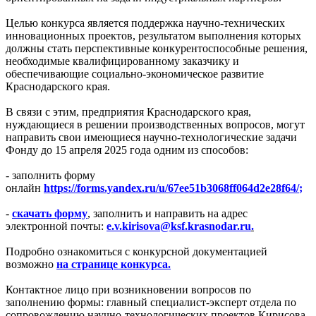
Целью конкурса является поддержка научно-технических
инновационных проектов, результатом выполнения которых
должны стать перспективные конкурентоспособные решения,
необходимые квалифицированному заказчику и
обеспечивающие социально-экономическое развитие
Краснодарского края.
В связи с этим, предприятия Краснодарского края,
нуждающиеся в решении производственных вопросов, могут
направить свои имеющиеся научно-технологические задачи
Фонду до 15 апреля 2025 года одним из способов:
- заполнить форму
онлайн
https://forms.yandex.ru/u/67ee51b3068ff064d2e28f64/
;
-
скачать форму
, заполнить и направить на адрес
электронной почты:
e.v.kirisova@ksf.krasnodar.ru
.
Подробно ознакомиться с конкурсной документацией
возможно
на странице конкурса.
Контактное лицо при возникновении вопросов по
заполнению формы: главный специалист-эксперт отдела по
сопровождению научно-технологических проектов Кирисова