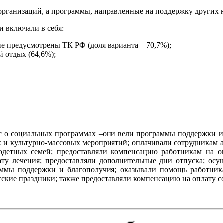
рганизаций, а программы, направленные на поддержку других к
и включали в себя:
е предусмотрены ТК РФ (доля варианта – 70,7%);
й отдых (64,6%);
с о социальных программах –они вели программы поддержки и
 и культурно-массовых мероприятий; оплачивали сотрудникам 
одетных семей; предоставляли компенсацию работникам на о
ату лечения; предоставляли дополнительные дни отпуска; ос
раммы поддержки и благополучия; оказывали помощь работни
тские праздники; также предоставляли компенсацию на оплату с