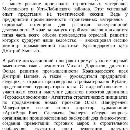
в нашем регионе производств строительных материалов
Мостовского и Усть-Лабинского районов. Этот успешный
опыт представим на тематической сессии. Ведь у
предприятий промышленности строительных материалов –
огромный потенциал для развития экскурсионной
деятельности. В крае на выпуск стройматериалов приходится
пятая часть всего объема производства отраслей, развитие
которых курирует наше ведомство, – анонсировал сессию
министр промышленной политики Краснодарского края
Дмитрий Хмелько.
В работе дискуссионной площадки примут участие первый
заместитель главы ведомства Михаил Дорожков, директор
Фонда развития промышленности Краснодарского края
Дмитрий Цаплев. А также – руководители предприятий,
ведущих в отрасли производства стройматериалов Кубани,
представители туроператоров края. С видеообращением к
участникам сессии выступит директор проектов дивизиона
«Городская экономика» Агентства стратегических инициатив
по продвижению новых проектов Ольга Шандуренко.
Модератором сессии станет директор туркомпании
«АрхиВед» Елена Савельева. Эксперты обсудят вопросы
организации производственных экскурсий для бизнес-групп,
создания презентации торговых марок в строительном
сообществе, рассмотрят опыт реализации проектов